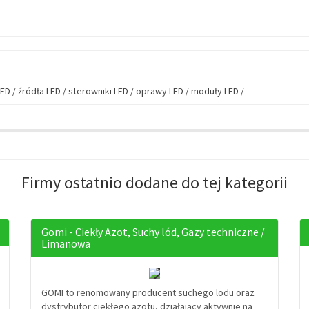
ED /
źródła LED /
sterowniki LED /
oprawy LED /
moduły LED /
Firmy ostatnio dodane do tej kategorii
Gomi - Ciekły Azot, Suchy lód, Gazy techniczne /
Limanowa
GOMI to renomowany producent suchego lodu oraz
dystrybutor ciekłego azotu, działający aktywnie na