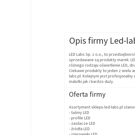
Opis firmy Led-la
LED Labs Sp. z o.o., to przedsiębi
sprzedawane są produkty marek: LED
różnego rodzaju oświetlenie LED, dru
Ciekawe produkty to jeden z wielu a
labs.pl. Kolejnym jest profesjonalny
malutki jak i bardzo duży.
Oferta firmy
Asortyment sklepu led-labs.pl stanow
- taśmy LED
- profile LED
- zasilacze LED
- źródła LED
- sterowniki LED