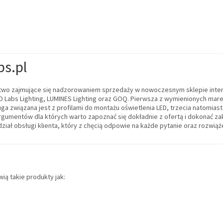
bs.pl
orstwo zajmujące się nadzorowaniem sprzedaży w nowoczesnym sklepie inter
 Labs Lighting, LUMINES Lighting oraz GOQ. Pierwsza z wymienionych mare
ga związana jest z profilami do montażu oświetlenia LED, trzecia natomiast
rgumentów dla których warto zapoznać się dokładnie z ofertą i dokonać za
 dział obsługi klienta, który z chęcią odpowie na każde pytanie oraz rozwi
ią takie produkty jak: