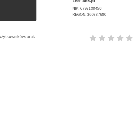
Led-labs.pl
NIP: 6793108450
REGON: 360837680
użytkowników: brak