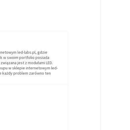
netowym led-labs.pl, gdzie
k w swoim portfolio posiada
 związana jest z modułami LED.
kupu w sklepie internetowym led-
ąże każdy problem zarówno ten