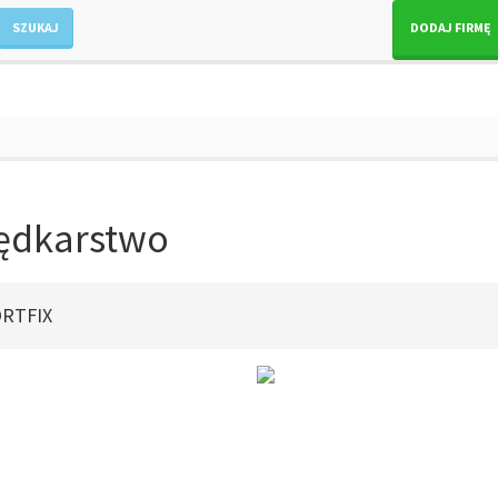
SZUKAJ
DODAJ FIRMĘ
ędkarstwo
RTFIX