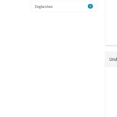
Żeglarstwo
0
Und