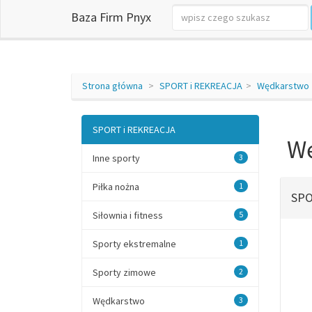
Baza Firm Pnyx
Strona główna
SPORT i REKREACJA
Wędkarstwo
SPORT i REKREACJA
W
Inne sporty
3
Piłka nożna
1
SPO
Siłownia i fitness
5
Sporty ekstremalne
1
Sporty zimowe
2
Wędkarstwo
3