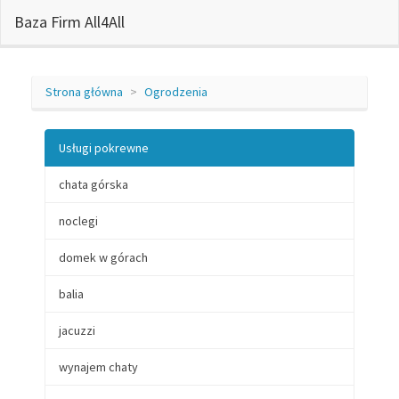
Baza Firm All4All
Strona główna
Ogrodzenia
Usługi pokrewne
chata górska
noclegi
domek w górach
balia
jacuzzi
wynajem chaty