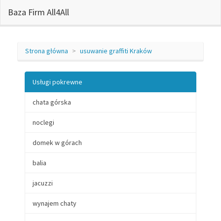
Baza Firm All4All
Strona główna
usuwanie graffiti Kraków
Usługi pokrewne
chata górska
noclegi
domek w górach
balia
jacuzzi
wynajem chaty