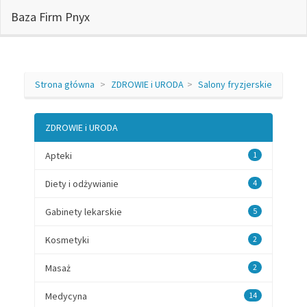
Baza Firm Pnyx
Strona główna
ZDROWIE i URODA
Salony fryzjerskie
ZDROWIE i URODA
Apteki
1
Diety i odżywianie
4
Gabinety lekarskie
5
Kosmetyki
2
Masaż
2
Medycyna
14