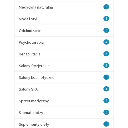
Medycyna naturalna
2
Moda i styl
5
Odchudzanie
0
Psychoterapia
4
Rehabilitacja
5
Salony fryzjerskie
3
Salony kosmetyczne
6
Salony SPA
1
Sprzęt medyczny
4
Stomatolodzy
5
Suplementy diety
5