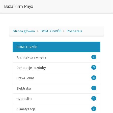
Baza Firm Pnyx
Strona główna
DOM i OGRÓD
Pozostałe
DOM i OGRÓD
Architektura wnętrz
2
Dekoracje i ozdoby
5
Drzwi i okna
8
Elektryka
1
Hydraulika
1
Klimatyzacja
3