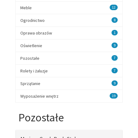
Meble
12
Ogrodnictwo
8
Oprawa obrazów
1
Oświetlenie
9
Pozostałe
7
Rolety i żaluzje
7
Sprzątanie
9
Wyposażenie wnętrz
19
Pozostałe